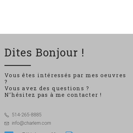
Dites Bonjour !
Vous êtes intéressés par mes oeuvres
?
Vous avez des questions ?
N’hésitez pas à me contacter !
514-265-8885
info@charlem.com