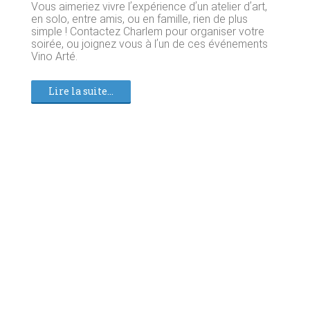
Vous aimeriez vivre lʼexpérience dʼun atelier dʼart,
en solo, entre amis, ou en famille, rien de plus
simple ! Contactez Charlem pour organiser votre
soirée, ou joignez vous à lʼun de ces événements
Vino Arté.
Lire la suite...