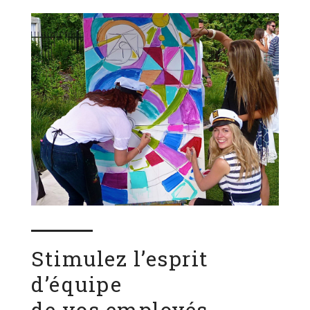
Stimulez lʼesprit
dʼéquipe
de vos employés