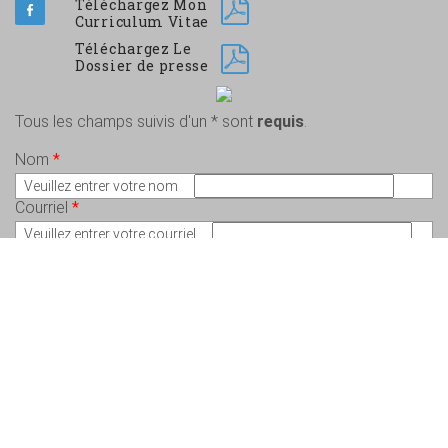
Téléchargez Mon
Curriculum Vitae
Téléchargez Le
Dossier de presse
Tous les champs suivis d'un * sont
requis
.
Nom
*
Veuillez entrer votre nom
Courriel
*
Veuillez entrer votre courriel
Message
*
Veuillez écrire votre message
Copyright © 2026 Charlem Lepeintre – Artiste en arts visuels - Tous droits