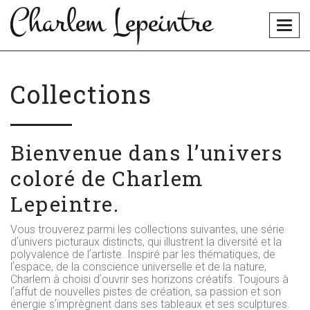
Togg
navig
Collections
Bienvenue dans lʼunivers
coloré de Charlem
Lepeintre.
Vous trouverez parmi les collections suivantes, une série
dʼunivers picturaux distincts, qui illustrent la diversité et la
polyvalence de lʼartiste. Inspiré par les thématiques, de
lʼespace, de la conscience universelle et de la nature,
Charlem à choisi dʼouvrir ses horizons créatifs. Toujours à
lʼaffut de nouvelles pistes de création, sa passion et son
énergie sʼimprègnent dans ses tableaux et ses sculptures.