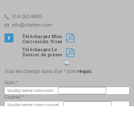
514-265-8885
info@charlem.com
Téléchargez Mon
Curriculum Vitae
Téléchargez Le
Dossier de presse
Tous les champs suivis d'un * sont
requis
.
Nom
*
Veuillez entrer votre nom
Courriel
*
Veuillez entrer votre courriel
Message
*
Veuillez écrire votre message