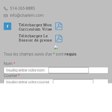
514-265-8885
info@charlem.com
Téléchargez Mon
Curriculum Vitae
Téléchargez Le
Dossier de presse
Tous les champs suivis d'un * sont
requis
.
Nom
*
Veuillez entrer votre nom
Courriel
*
Veuillez entrer votre courriel
Message
*
Veuillez écrire votre message