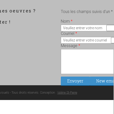
mes oeuvres ?
Tous les champs suivis d'un *
?
er !
Nom
*
Veuillez entrer votre nom
Courriel
*
Veuillez entrer votre courriel
Message
*
isuels - Tous droits réservés. Conception :
Valérie St-Pierre