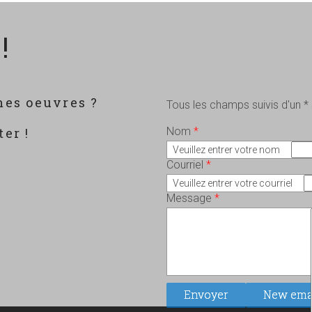
!
mes oeuvres ?
Tous les champs suivis d'un *
?
er !
Nom
*
Veuillez entrer votre nom
Courriel
*
Veuillez entrer votre courriel
Message
*