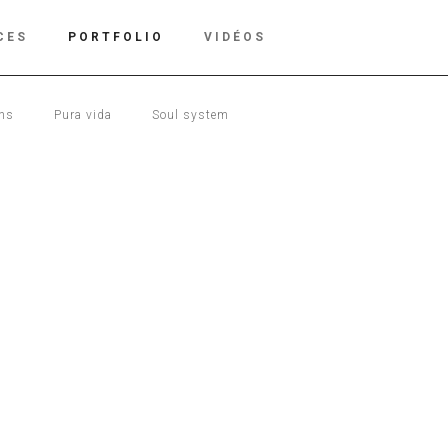
CES
PORTFOLIO
VIDÉOS
ons
Pura vida
Soul system