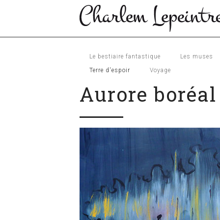
Le bestiaire fantastique
Les muses
Terre d'espoir
Voyage
Aurore boréal