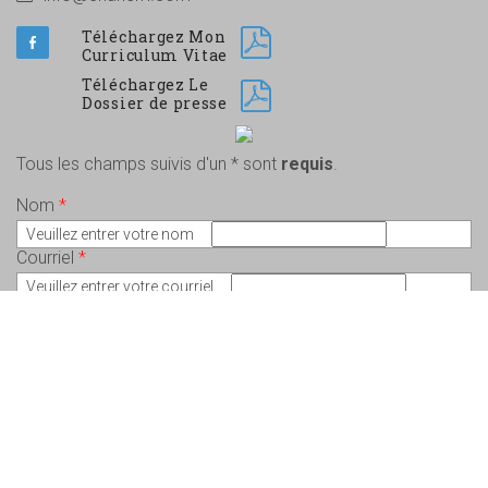
Téléchargez Mon
Curriculum Vitae
Téléchargez Le
Dossier de presse
Tous les champs suivis d'un * sont
requis
.
Nom
*
Veuillez entrer votre nom
Courriel
*
Veuillez entrer votre courriel
Message
*
Veuillez écrire votre message