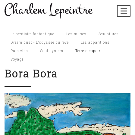
Togg
navig
Le bestiaire fantastique
Les muses
Sculptures
Dream dust - L'odyssée du rêve
Les apparitions
Pura vida
Soul system
Terre d'espoir
Voyage
Bora Bora