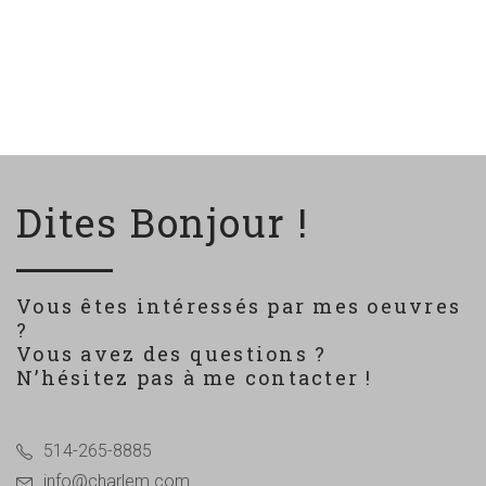
Dites Bonjour !
Vous êtes intéressés par mes oeuvres
?
Vous avez des questions ?
N’hésitez pas à me contacter !
514-265-8885
info@charlem.com