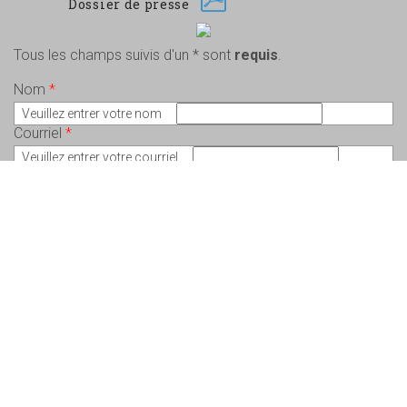
Dossier de presse
Tous les champs suivis d'un * sont
requis
.
Nom
*
Veuillez entrer votre nom
Courriel
*
Veuillez entrer votre courriel
Message
*
Veuillez écrire votre message
Copyright © 2026 Charlem Lepeintre – Artiste en arts visuels - Tous droits
réservés. Conception :
Valérie St-Pierre