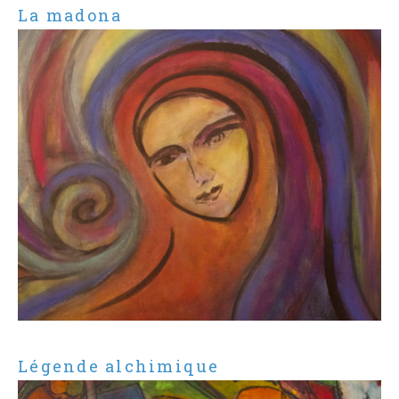
La madona
Légende alchimique