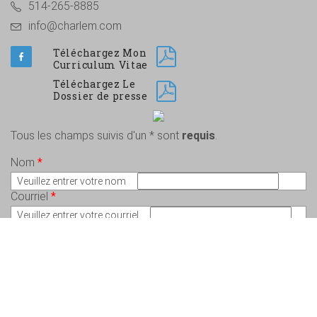
514-265-8885
info@charlem.com
Téléchargez Mon
Curriculum Vitae
Téléchargez Le
Dossier de presse
Tous les champs suivis d'un * sont
requis
.
Nom
*
Veuillez entrer votre nom
Courriel
*
Veuillez entrer votre courriel
Message
*
Veuillez écrire votre message