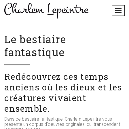
Togg
navig
Le bestiaire
fantastique
Redécouvrez ces temps
anciens où les dieux et les
créatures vivaient
ensemble.
Dans ce bestiaire fantastique, Charlem Lepeintre vous
présente un corpus d'oeuvres originales, qui transcendent