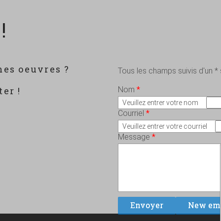
!
mes oeuvres ?
Tous les champs suivis d'un *
?
er !
Nom
*
Veuillez entrer votre nom
Courriel
*
Veuillez entrer votre courriel
Message
*