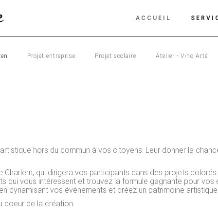
ACCUEIL
SERVI
yen
Projet entreprise
Projet scolaire
Atelier - Vino Arté
n
 artistique hors du commun à vos citoyens. Leur donner la chanc
e Charlem, qui dirigera vos participants dans des projets coloré
jets qui vous intéressent et trouvez la formule gagnante pour vo
en dynamisant vos événements et créez un patrimoine artistique
u coeur de la création.