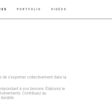
CES
PORTFOLIO
VIDÉOS
e de sʼexprimer collectivement dans la
s répondant à vos besoins. Élaborez le
s événements. Contribuez au
 durable.