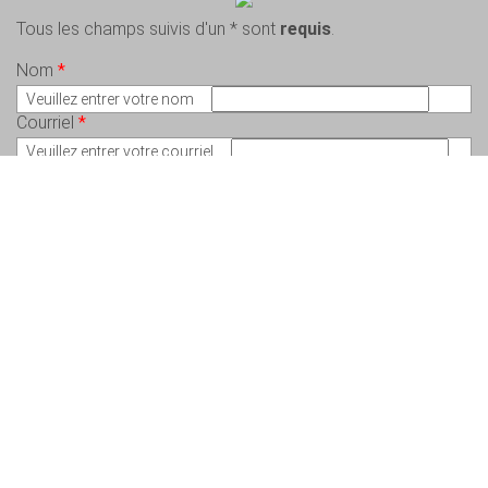
Tous les champs suivis d'un * sont
requis
.
Nom
*
Veuillez entrer votre nom
Courriel
*
Veuillez entrer votre courriel
Message
*
Veuillez écrire votre message
Copyright © 2026 Charlem Lepeintre – Artiste en arts visuels - Tous droits
réservés. Conception :
Valérie St-Pierre