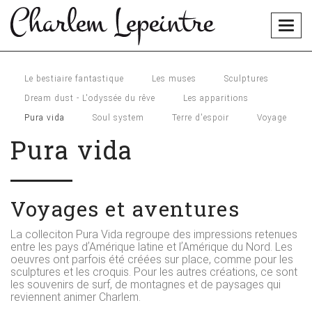
Togg
navig
Le bestiaire fantastique
Les muses
Sculptures
Dream dust - L'odyssée du rêve
Les apparitions
Pura vida
Soul system
Terre d'espoir
Voyage
Pura vida
Voyages et aventures
La colleciton Pura Vida regroupe des impressions retenues
entre les pays dʼAmérique latine et lʼAmérique du Nord. Les
oeuvres ont parfois été créées sur place, comme pour les
sculptures et les croquis. Pour les autres créations, ce sont
les souvenirs de surf, de montagnes et de paysages qui
reviennent animer Charlem.