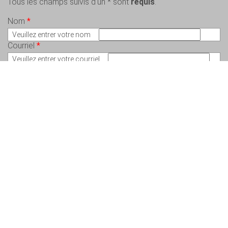
Tous les champs suivis d'un * sont
requis
.
Nom
*
Veuillez entrer votre nom
Courriel
*
Veuillez entrer votre courriel
Message
*
Veuillez écrire votre message
Copyright © 2026 Charlem Lepeintre – Artiste en arts visuels - Tous droits
réservés. Conception :
Valérie St-Pierre