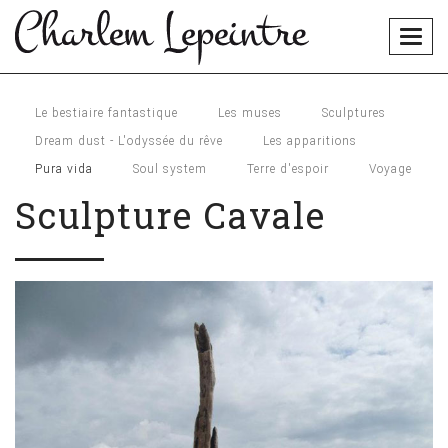
Togg
navig
Le bestiaire fantastique
Les muses
Sculptures
Dream dust - L'odyssée du rêve
Les apparitions
Pura vida
Soul system
Terre d'espoir
Voyage
Sculpture Cavale