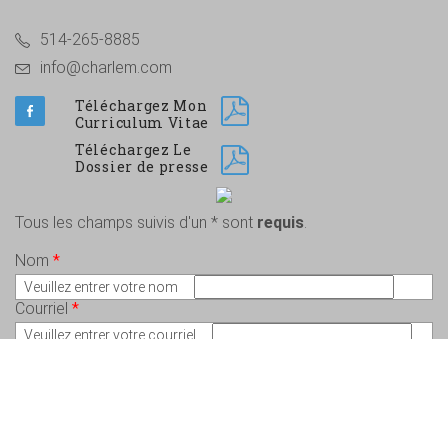
514-265-8885
info@charlem.com
Téléchargez Mon
Curriculum Vitae
Téléchargez Le
Dossier de presse
Tous les champs suivis d'un * sont
requis
.
Nom
*
Veuillez entrer votre nom
Courriel
*
Veuillez entrer votre courriel
Message
*
Veuillez écrire votre message