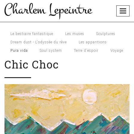
Togg
navig
Le bestiaire fantastique
Les muses
Sculptures
Dream dust - L'odyssée du rêve
Les apparitions
Pura vida
Soul system
Terre d'espoir
Voyage
Chic Choc