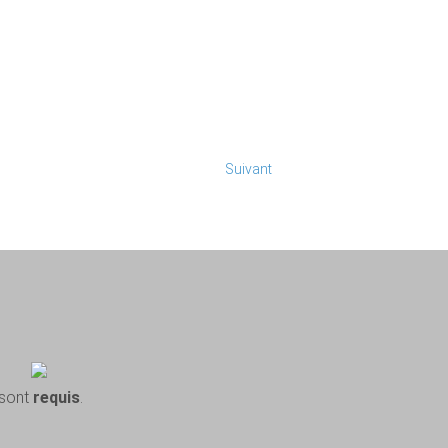
Suivant
 sont
requis
.