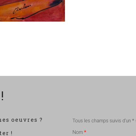
!
mes oeuvres ?
Tous les champs suivis d'un *
?
er !
Nom
*