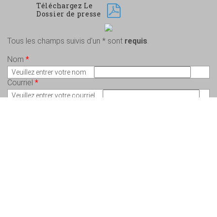
Téléchargez Le
Dossier de presse
Tous les champs suivis d'un * sont
requis
.
Nom
*
Veuillez entrer votre nom
Courriel
*
Veuillez entrer votre courriel
Message
*
Veuillez écrire votre message
Copyright © 2026 Charlem Lepeintre – Artiste en arts visuels - Tous droits
réservés. Conception :
Valérie St-Pierre