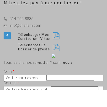
N’hésitez pas à me contacter !
514-265-8885
info@charlem.com
Téléchargez Mon
Curriculum Vitae
Téléchargez Le
Dossier de presse
Tous les champs suivis d'un * sont
requis
.
Nom
*
Veuillez entrer votre nom
Courriel
*
Veuillez entrer votre courriel
Message
*
Veuillez écrire votre message