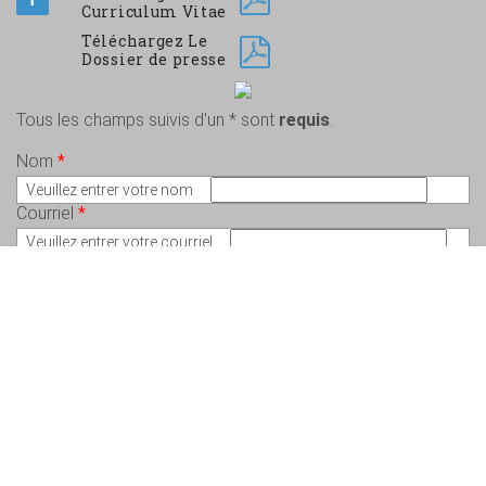
Curriculum Vitae
Téléchargez Le
Dossier de presse
Tous les champs suivis d'un * sont
requis
.
Nom
*
Veuillez entrer votre nom
Courriel
*
Veuillez entrer votre courriel
Message
*
Veuillez écrire votre message
Copyright © 2026 Charlem Lepeintre – Artiste en arts visuels - Tous droits
réservés. Conception :
Valérie St-Pierre