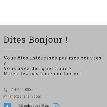
Dites Bonjour !
Vous êtes intéressés par mes oeuvres
?
Vous avez des questions ?
N’hésitez pas à me contacter !
514-265-8885
info@charlem.com
Téléchargez Mon